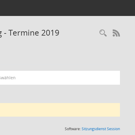
g - Termine 2019
RSS-
swählen
(Wird in
Software:
Sitzungsdienst
Session