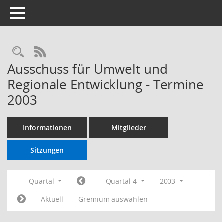
Toggle navigation
RSS-Feed
Ausschuss für Umwelt und
Regionale Entwicklung - Termine
2003
Informationen
Mitglieder
Sitzungen
Quartal
Quartal 4
2003
Aktuell
Gremium auswählen