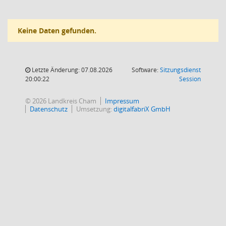
Keine Daten gefunden.
Letzte Änderung: 07.08.2026
Software:
Sitzungsdienst
(Wird in
20:00:22
Session
© 2026 Landkreis Cham
Impressum
Datenschutz
Umsetzung:
digitalfabriX GmbH