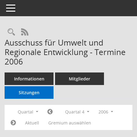
Toggle navigation
RSS-Feed
Ausschuss für Umwelt und
Regionale Entwicklung - Termine
2006
Informationen
Mitglieder
Sitzungen
Quartal
Quartal 4
2006
Aktuell
Gremium auswählen