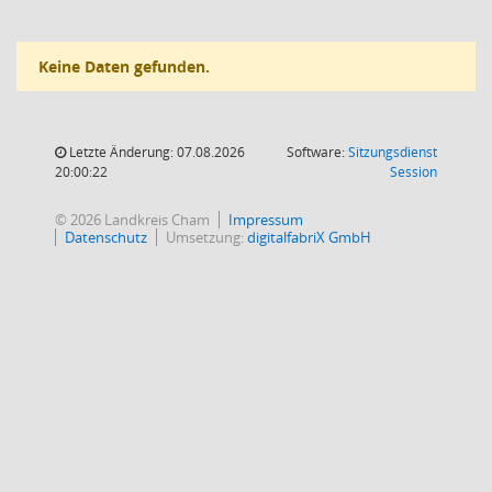
Keine Daten gefunden.
Letzte Änderung: 07.08.2026
Software:
Sitzungsdienst
(Wird in
20:00:22
Session
© 2026 Landkreis Cham
Impressum
Datenschutz
Umsetzung:
digitalfabriX GmbH