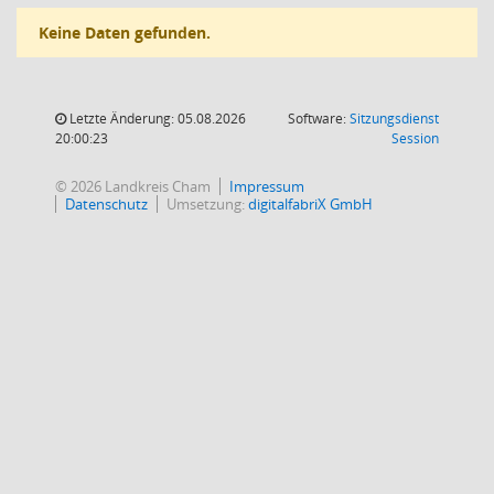
Keine Daten gefunden.
Letzte Änderung: 05.08.2026
Software:
Sitzungsdienst
(Wird in
20:00:23
Session
© 2026 Landkreis Cham
Impressum
Datenschutz
Umsetzung:
digitalfabriX GmbH