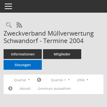
Toggle navigation
RSS-Feed
Zweckverband Müllverwertung
Schwandorf - Termine 2004
Informationen
Mitglieder
Sitzungen
Quartal
Quartal 1
2004
Aktuell
Gremium auswählen