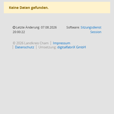
Keine Daten gefunden.
Letzte Änderung: 07.08.2026
Software:
Sitzungsdienst
(Wird in
20:00:22
Session
© 2026 Landkreis Cham
Impressum
Datenschutz
Umsetzung:
digitalfabriX GmbH