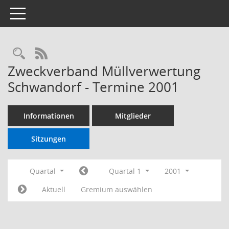
Toggle navigation
RSS-Feed
Zweckverband Müllverwertung
Schwandorf - Termine 2001
Informationen
Mitglieder
Sitzungen
Quartal
Quartal 1
2001
Aktuell
Gremium auswählen