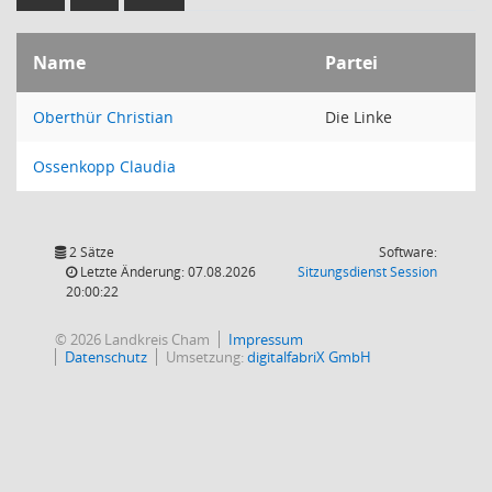
Name
Partei
Oberthür Christian
Die Linke
Ossenkopp Claudia
2 Sätze
Software:
(Wird in
Letzte Änderung: 07.08.2026
Sitzungsdienst
Session
20:00:22
© 2026 Landkreis Cham
Impressum
Datenschutz
Umsetzung:
digitalfabriX GmbH