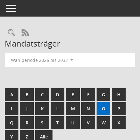
Toggle navigation
RSS-Feed
Mandatsträger
Wahlperiode 2026 bis 2032
A
B
C
D
E
F
G
H
I
J
K
L
M
N
O
P
Q
R
S
T
U
V
W
X
Y
Z
Alle