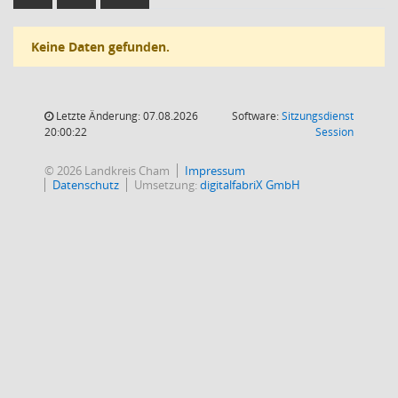
Keine Daten gefunden.
Letzte Änderung: 07.08.2026
Software:
Sitzungsdienst
(Wird in
20:00:22
Session
© 2026 Landkreis Cham
Impressum
Datenschutz
Umsetzung:
digitalfabriX GmbH