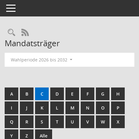
Toggle navigation
RSS-Feed
Mandatsträger
Wahlperiode 2026 bis 2032
A
B
C
D
E
F
G
H
I
J
K
L
M
N
O
P
Q
R
S
T
U
V
W
X
Y
Z
Alle