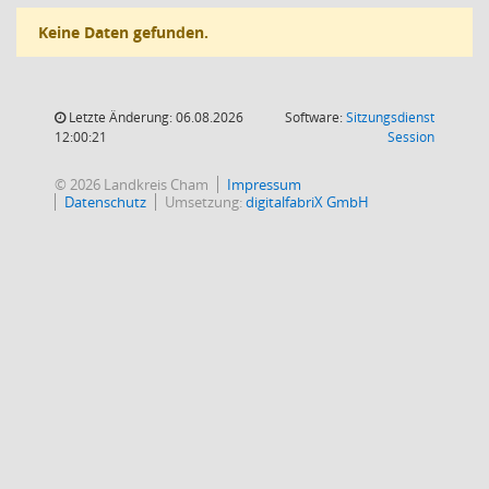
Keine Daten gefunden.
Letzte Änderung: 06.08.2026
Software:
Sitzungsdienst
(Wird in
12:00:21
Session
© 2026 Landkreis Cham
Impressum
Datenschutz
Umsetzung:
digitalfabriX GmbH