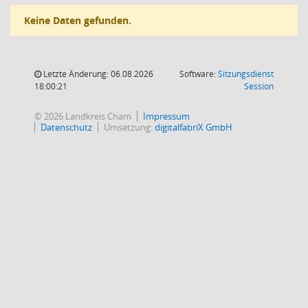
Keine Daten gefunden.
Letzte Änderung: 06.08.2026
Software:
Sitzungsdienst
(Wird in
18:00:21
Session
© 2026 Landkreis Cham
Impressum
Datenschutz
Umsetzung:
digitalfabriX GmbH