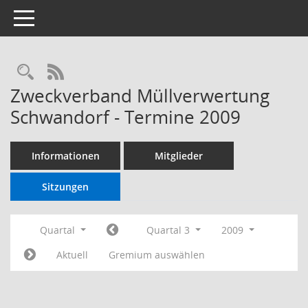
Toggle navigation
RSS-Feed
Zweckverband Müllverwertung
Schwandorf - Termine 2009
Informationen
Mitglieder
Sitzungen
Quartal
Quartal 3
2009
Aktuell
Gremium auswählen