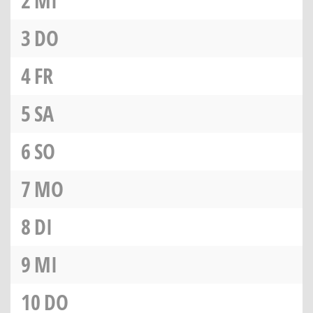
2
MI
3
DO
4
FR
5
SA
6
SO
7
MO
8
DI
9
MI
10
DO