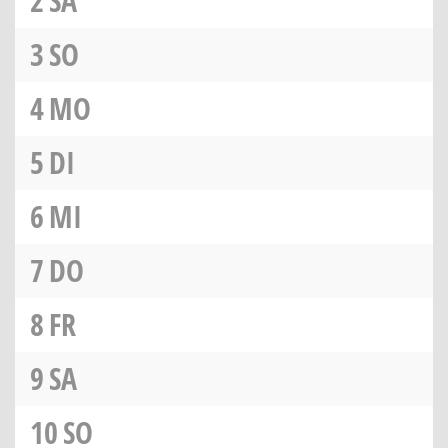
2
SA
3
SO
4
MO
5
DI
6
MI
7
DO
8
FR
9
SA
10
SO