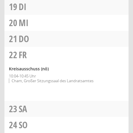
19
DI
20
MI
21
DO
22
FR
Kreisausschuss
(nö)
10:04-10:45 Uhr
Cham, Großer Sitzungssaal des Landratsamtes
23
SA
24
SO