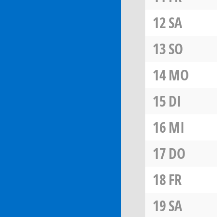
12
SA
13
SO
14
MO
15
DI
16
MI
17
DO
18
FR
19
SA