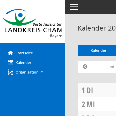
Toggle navigation
Kalender 20
Kalender
Startseite
Kalender
Juni
Organisation
1
DI
2
MI