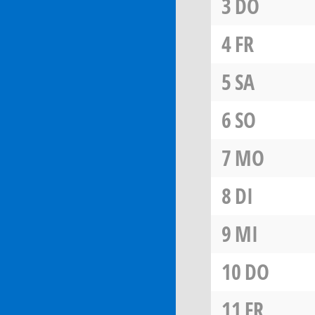
3
DO
4
FR
5
SA
6
SO
7
MO
8
DI
9
MI
10
DO
11
FR