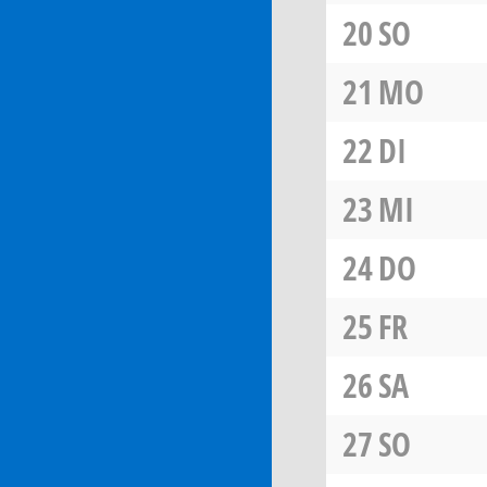
20
SO
21
MO
22
DI
23
MI
24
DO
25
FR
26
SA
27
SO