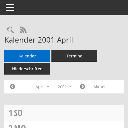
Toggle navigation
RSS-Feed
Kalender 2001 April
Kalender
Termine
Niederschriften
April
2001
Aktuell
1
SO