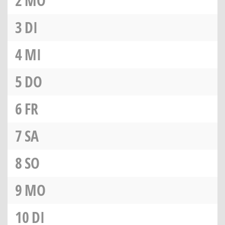
2
MO
3
DI
4
MI
5
DO
6
FR
7
SA
8
SO
9
MO
10
DI