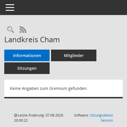
Toggle navigation
RSS-Feed
Landkreis Cham
Informationen
Mitglieder
Sitzungen
Keine Angaben zum Gremium gefunden.
Letzte Änderung: 07.08.2026
Software:
Sitzungsdienst
(Wird in
20:00:22
Session