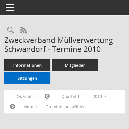
Toggle navigation
RSS-Feed
Zweckverband Müllverwertung
Schwandorf - Termine 2010
Informationen
Mitglieder
Sitzungen
Quartal
Quartal 1
2010
Aktuell
Gremium auswählen