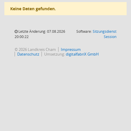
Keine Daten gefunden.
Letzte Änderung: 07.08.2026
Software:
Sitzungsdienst
(Wird in
20:00:22
Session
© 2026 Landkreis Cham
Impressum
Datenschutz
Umsetzung:
digitalfabriX GmbH