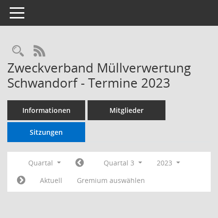
Toggle navigation
RSS-Feed
Zweckverband Müllverwertung
Schwandorf - Termine 2023
Informationen
Mitglieder
Sitzungen
Quartal
Quartal 3
2023
Aktuell
Gremium auswählen