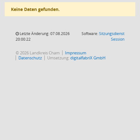
Keine Daten gefunden.
Letzte Änderung: 07.08.2026
Software:
Sitzungsdienst
(Wird in
20:00:22
Session
© 2026 Landkreis Cham
Impressum
Datenschutz
Umsetzung:
digitalfabriX GmbH