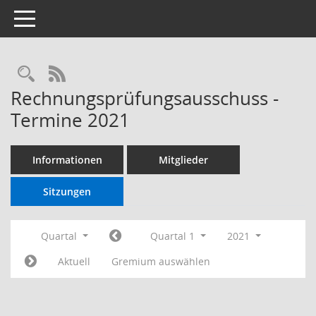
Toggle navigation
RSS-Feed
Rechnungsprüfungsausschuss -
Termine 2021
Informationen
Mitglieder
Sitzungen
Quartal
Quartal 1
2021
Aktuell
Gremium auswählen