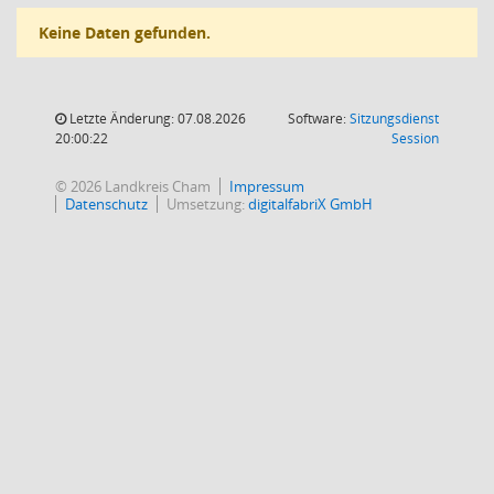
Keine Daten gefunden.
Letzte Änderung: 07.08.2026
Software:
Sitzungsdienst
(Wird in
20:00:22
Session
© 2026 Landkreis Cham
Impressum
Datenschutz
Umsetzung:
digitalfabriX GmbH