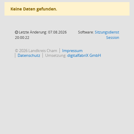
Keine Daten gefunden.
Letzte Änderung: 07.08.2026
Software:
Sitzungsdienst
(Wird in
20:00:22
Session
© 2026 Landkreis Cham
Impressum
Datenschutz
Umsetzung:
digitalfabriX GmbH