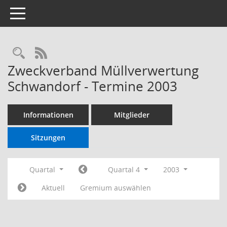
Toggle navigation
RSS-Feed
Zweckverband Müllverwertung
Schwandorf - Termine 2003
Informationen
Mitglieder
Sitzungen
Quartal
Quartal 4
2003
Aktuell
Gremium auswählen