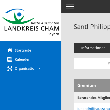
Toggle navigation
Santl Philip
Informationen
Startseite
Kalender
W
Organisation
Gremium
Beratendes Mitglie
Jugendhilfeausschu