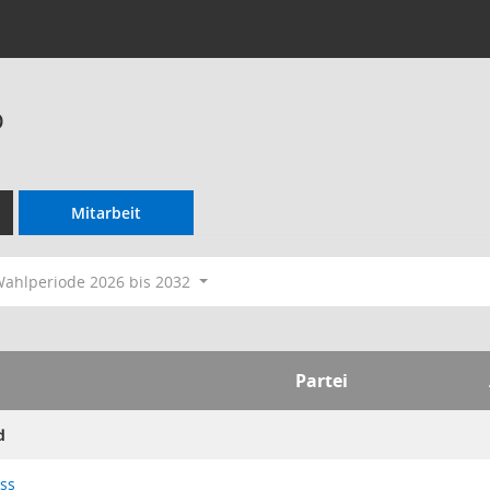
p
Mitarbeit
ahlperiode 2026 bis 2032
Partei
d
ss