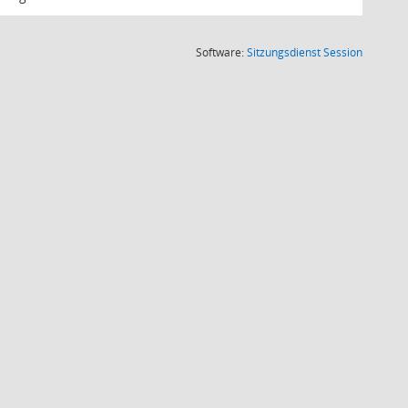
(Wird in
Software:
Sitzungsdienst
Session