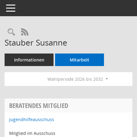
Toggle navigation
Rechercheauswahl
RSS-Feed
Stauber Susanne
Informationen
Mitarbeit
Wahlperiode 2026 bis 2032
BERATENDES MITGLIED
Jugendhilfeausschuss
Mitglied im Ausschuss