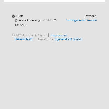
1 Satz
Software:
(Wird in
Letzte Änderung: 06.08.2026
Sitzungsdienst
Session
15:00:20
© 2026 Landkreis Cham
Impressum
Datenschutz
Umsetzung:
digitalfabriX GmbH