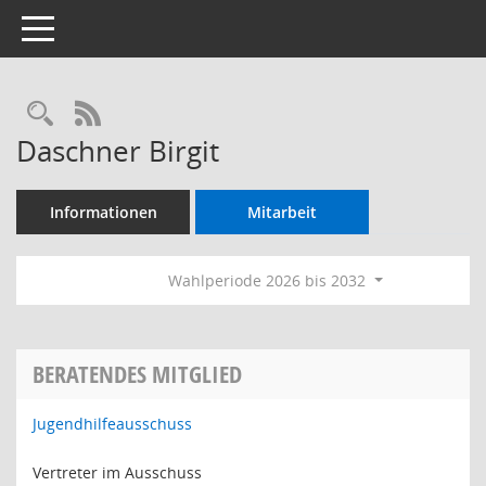
Toggle navigation
Rechercheauswahl
RSS-Feed
Daschner Birgit
Informationen
Mitarbeit
Wahlperiode 2026 bis 2032
BERATENDES MITGLIED
Jugendhilfeausschuss
Vertreter im Ausschuss