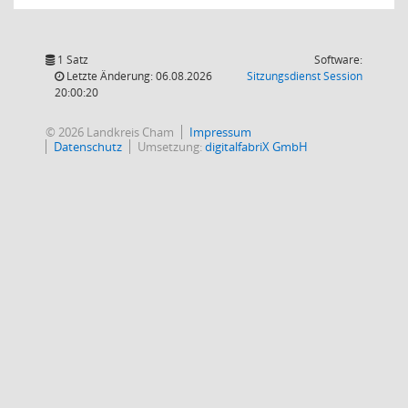
1 Satz
Software:
(Wird in
Letzte Änderung: 06.08.2026
Sitzungsdienst
Session
20:00:20
© 2026 Landkreis Cham
Impressum
Datenschutz
Umsetzung:
digitalfabriX GmbH