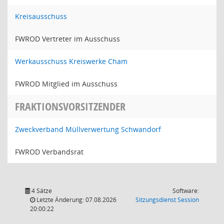
Kreisausschuss
FWROD Vertreter im Ausschuss
Werkausschuss Kreiswerke Cham
FWROD Mitglied im Ausschuss
FRAKTIONSVORSITZENDER
Zweckverband Müllverwertung Schwandorf
FWROD Verbandsrat
4 Sätze
Software:
(Wird in
Letzte Änderung: 07.08.2026
Sitzungsdienst
Session
20:00:22