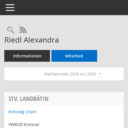
Toggle navigation
Rechercheauswahl
RSS-Feed
Riedl Alexandra
Informationen
Mitarbeit
Wahlperiode 2026 bis 2032
STV. LANDRÄTIN
Kreistag Cham
FWROD Kreisrat