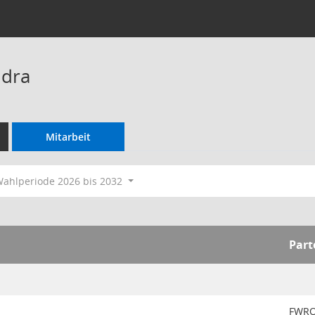
ndra
Mitarbeit
ahlperiode 2026 bis 2032
Part
FWR