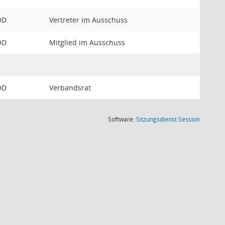
OD
Vertreter im Ausschuss
OD
Mitglied im Ausschuss
OD
Verbandsrat
(Wird in
Software:
Sitzungsdienst
Session