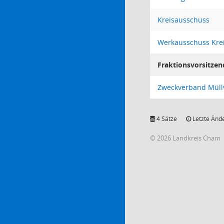
Kreisausschuss
Werkausschuss Kre
Fraktionsvorsitzen
Zweckverband Müll
4 Sätze
Letzte Ände
© 2026 Landkreis Cham