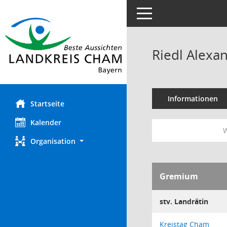
Toggle navigation
Riedl Alexa
Informationen
Startseite
Kalender
W
Organisation
Gremium
stv. Landrätin
Kreistag Cham