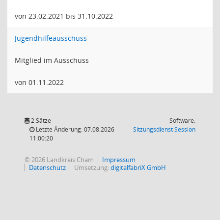
von 23.02.2021 bis 31.10.2022
Jugendhilfeausschuss
Mitglied im Ausschuss
von 01.11.2022
2 Sätze
Software:
(Wird in
Letzte Änderung: 07.08.2026
Sitzungsdienst
Session
11:00:20
© 2026 Landkreis Cham
Impressum
Datenschutz
Umsetzung:
digitalfabriX GmbH