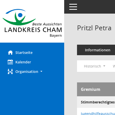
Toggle navigation
Pritzl Petra
Informationen
Startseite
Kalender
Historisch
W
Organisation
Gremium
Stimmberechtigtes 
Jugendhilfeausschu