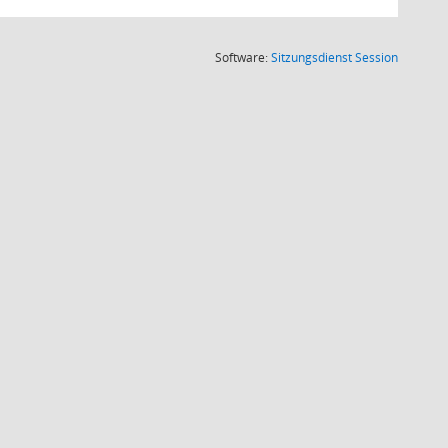
(Wird in
Software:
Sitzungsdienst
Session