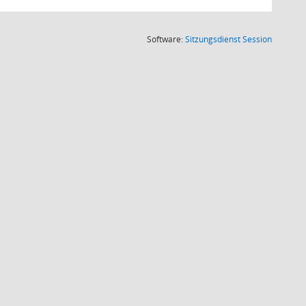
(Wird in
Software:
Sitzungsdienst
Session