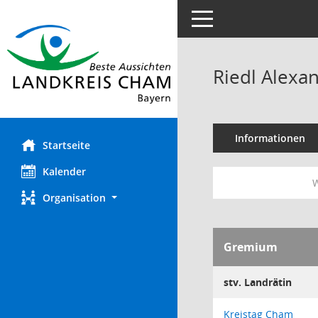
Toggle navigation
Riedl Alexa
Informationen
Startseite
Kalender
W
Organisation
Gremium
stv. Landrätin
Kreistag Cham