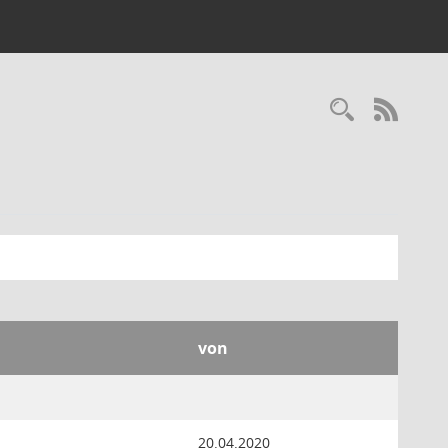
Recherc
RSS-
von
20.04.2020