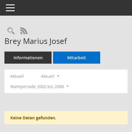
Toggle navigation
Rechercheauswahl
RSS-Feed
Brey Marius Josef
Informationen
Mitarbeit
Aktuell
Aktuell
Wahlperiode 2002 bis 2008
Keine Daten gefunden.