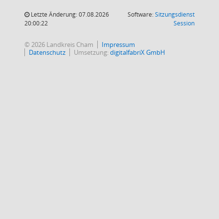
Letzte Änderung: 07.08.2026
Software:
Sitzungsdienst
(Wird in
20:00:22
Session
© 2026 Landkreis Cham
Impressum
Datenschutz
Umsetzung:
digitalfabriX GmbH