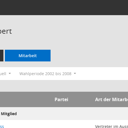
bert
Mitarbeit
uell
Wahlperiode 2002 bis 2008
Partei
Art der Mitarb
Mitglied
ss
Vertreter im Aus