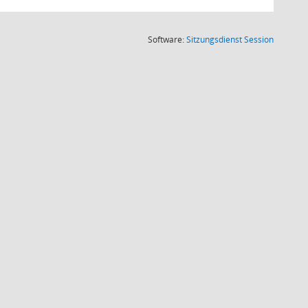
(Wird in
Software:
Sitzungsdienst
Session