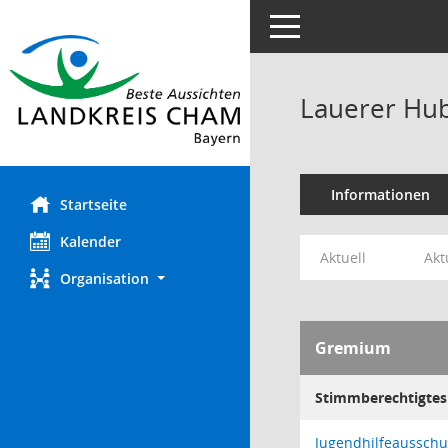
Toggle navigation
Lauerer Hu
Informationen
Startseite
Kalender
Aktuell
Akt
Organisation
Gremium
Stimmberechtigtes 
Jugendhilfeausschu