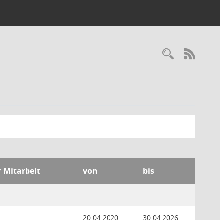
Recherc
RSS-
r Mitarbeit
von
bis
t
20.04.2020
30.04.2026