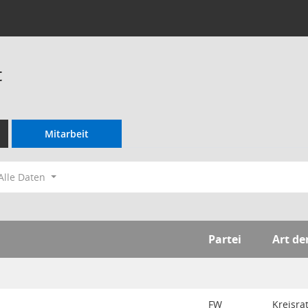
t
Mitarbeit
Alle Daten
Partei
Art de
FW
Kreisra