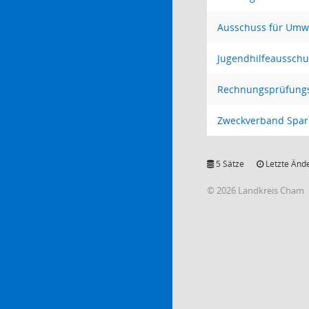
Ausschuss für Umwe
Jugendhilfeausschu
Rechnungsprüfung
Zweckverband Spar
5 Sätze
Letzte Ände
© 2026 Landkreis Cham