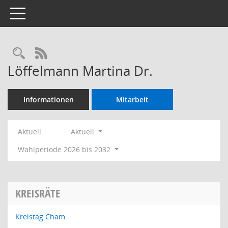
Toggle navigation
Rechercheauswahl
RSS-Feed
Löffelmann Martina Dr.
Informationen
Mitarbeit
Aktuell
Aktuell
Wahlperiode 2026 bis 2032
KREISRÄTE
Kreistag Cham