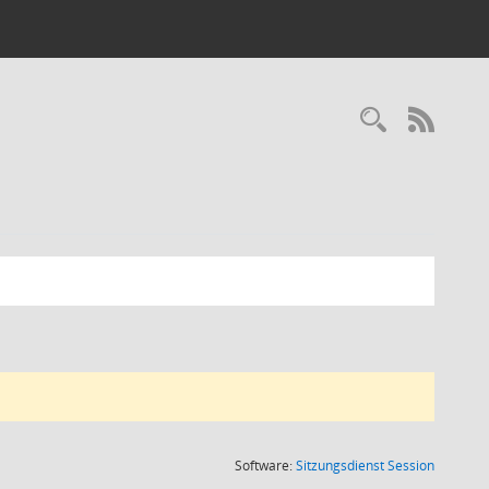
Recherc
RSS-
(Wird in
Software:
Sitzungsdienst
Session