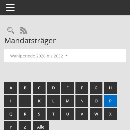
Toggle navigation
RSS-Feed
Mandatsträger
Wahlperiode 2026 bis 2032
A
B
C
D
E
F
G
H
I
J
K
L
M
N
O
P
Q
R
S
T
U
V
W
X
Y
Z
Alle