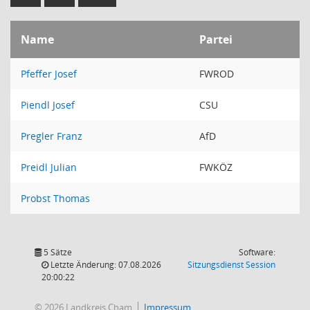
Name
Partei
Pfeffer Josef
FWROD
Piendl Josef
CSU
Pregler Franz
AfD
Preidl Julian
FWKÖZ
Probst Thomas
5 Sätze
Software:
(Wird in
Letzte Änderung: 07.08.2026
Sitzungsdienst
Session
20:00:22
© 2026 Landkreis Cham
Impressum